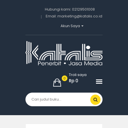
Hubungi kami:
02129501008
Email:
marketing@katalis.co.id
Akun Saya
Masuk
Daftar
Troli saya
0
Rp 0