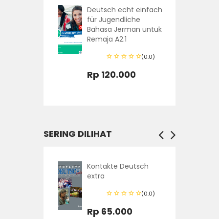
t einfach
Deutsch echt einfach
che
für Jugendliche
an untuk
Bahasa Jerman untuk
(Hanya
Remaja A2.1
i Buku
(0.0)
Rp 120.000
(0.0)
0
SERING DILIHAT
 A2, Paket
Kontakte Deutsch
uch dan
extra
)
(0.0)
(0.0)
Rp 65.000