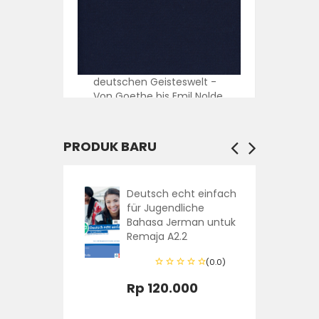
Indonesien in der
deutschen Geisteswelt -
Von Goethe bis Emil Nolde
(0.0)
PRODUK BARU
Rp 80.000
t einfach
Deutsch echt einfach
che
für Jugendliche
an untuk
Bahasa Jerman untuk
Remaja A2.2
(0.0)
(0.0)
0
Rp 120.000