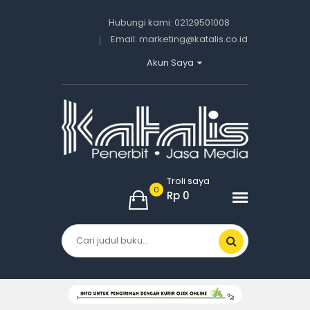
Hubungi kami:
02129501008
Email:
marketing@katalis.co.id
Akun Saya
Masuk
Daftar
Troli saya
0
Rp 0