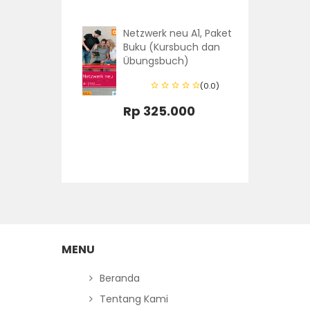
00
Netzwerk neu A1, Paket
t einfach
Buku (Kursbuch dan
che
Übungsbuch)
an untuk
(0.0)
(Hanya
i Buku
Rp 325.000
(0.0)
0
MENU
Beranda
Tentang Kami